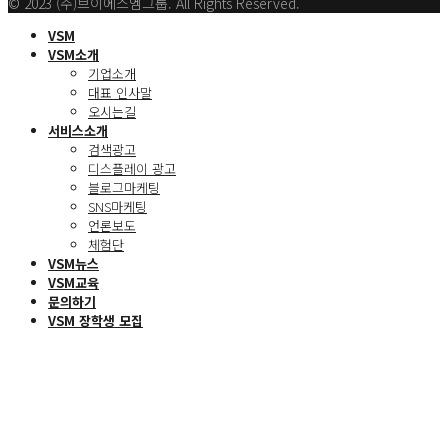
© 2023 (주)브이에스엠그룹. All Rights Reserved.
VSM
VSM소개
기업소개
대표 인사말
오시는길
서비스소개
검색광고
디스플레이 광고
블로그마케팅
SNS마케팅
언론보도
체험단
VSM뉴스
VSM교육
문의하기
VSM 장학생 모집