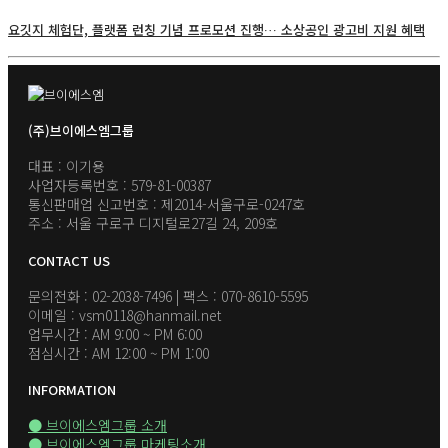
요깃지 체험단, 플랫폼 런칭 기념 프로모션 진행… 소상공인 광고비 지원 혜택
(주)브이에스엠그룹
대표 : 이기용
사업자등록번호 : 579-81-00387
통신판매업 신고번호 : 제2014-서울구로-0247호
주소 : 서울 구로구 디지털로27길 24, 209호
CONTACT US
문의전화 : 02-2038-7496 | 팩스 : 070-8610-5595
이메일 : vsm0118@hanmail.net
업무시간 : AM 9:00 ~ PM 6:00
점심시간 : AM 12:00 ~ PM 1:00
INFORMATION
● 브이에스엠그룹 소개
● 브이에스엠그룹 마케팅소개