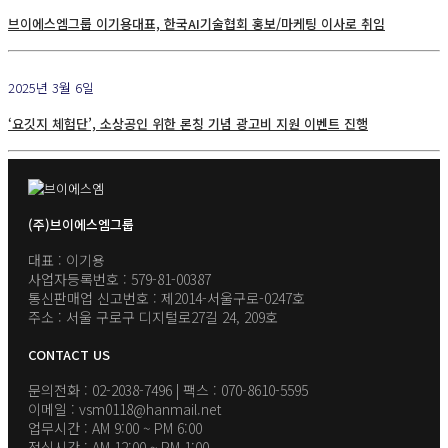
브이에스엠그룹 이기용대표, 한국AI기술협회 홍보/마케팅 이사로 취임
2025년 3월 6일
‘요깃지 체험단’, 소상공인 위한 론칭 기념 광고비 지원 이벤트 진행
(주)브이에스엠그룹
대표 : 이기용
사업자등록번호 : 579-81-00387
통신판매업 신고번호 : 제2014-서울구로-0247호
주소 : 서울 구로구 디지털로27길 24, 209호
CONTACT US
문의전화 : 02-2038-7496 | 팩스 : 070-8610-5595
이메일 : vsm0118@hanmail.net
업무시간 : AM 9:00 ~ PM 6:00
점심시간 : AM 12:00 ~ PM 1:00