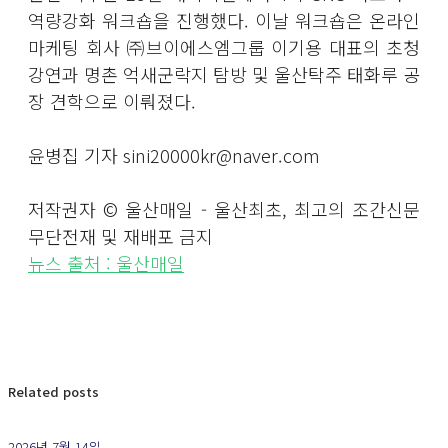
역량강화 워크숍을 진행했다. 이날 워크숍은 온라인
마케팅 회사 ㈜브이에스엠그룹 이기용 대표의 초청
강연과 명촌 억새군락지 탐방 및 울산탁주 태화루 공
장 견학으로 이뤄졌다.
윤병집 기자 sini20000kr@naver.com
저작권자 © 울산매일 - 울산최초, 최고의 조간신문
무단전재 및 재배포 금지
뉴스 출처 : 울산매일
Related posts
2026년 7월 14일