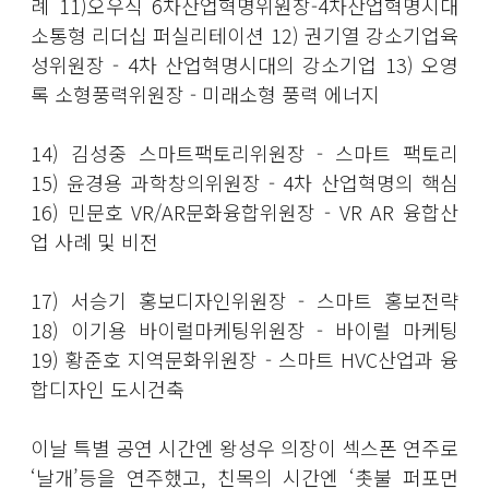
례 11)오우식 6차산업혁명위원장-4차산업혁명시대
소통형 리더십 퍼실리테이션 12) 권기열 강소기업육
성위원장 - 4차 산업혁명시대의 강소기업 13) 오영
록 소형풍력위원장 - 미래소형 풍력 에너지
14) 김성중 스마트팩토리위원장 - 스마트 팩토리
15) 윤경용 과학창의위원장 - 4차 산업혁명의 핵심
16) 민문호 VR/AR문화융합위원장 - VR AR 융합산
업 사례 및 비전
17) 서승기 홍보디자인위원장 - 스마트 홍보전략
18) 이기용 바이럴마케팅위원장 - 바이럴 마케팅
19) 황준호 지역문화위원장 - 스마트 HVC산업과 융
합디자인 도시건축
이날 특별 공연 시간엔 왕성우 의장이 섹스폰 연주로
‘날개’등을 연주했고, 친목의 시간엔 ‘촛불 퍼포먼