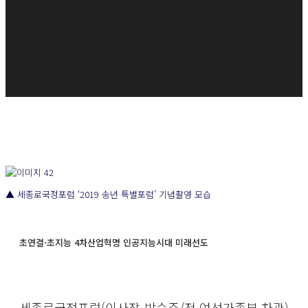
▲ 세종로국정포럼 ‘2019 송년 특별포럼’ 기념촬영 모습
초연결·초지능 4차산업혁명 인공지능시대 미래선도
세종로국정포럼(이사장 박승주/전,여성가족부 차관)